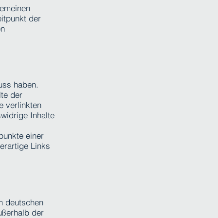
gemeinen
itpunkt der
en
luss haben.
te der
e verlinkten
widrige Inhalte
spunkte einer
erartige Links
em deutschen
ußerhalb der