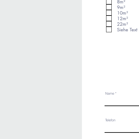
8m²
9m²
10m²
12m²
22m²
Siehe Text
Name
Telefon