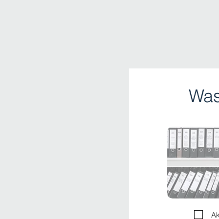
Was
Ak