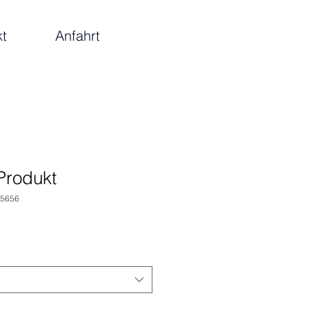
kt
Anfahrt
 Produkt
45656